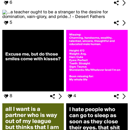
6
5
8
4