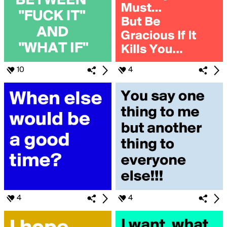
10
4
4
4