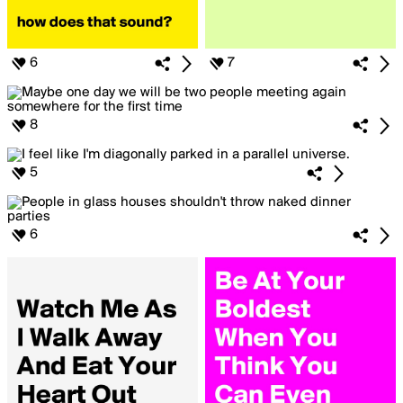
6
7
8
5
6